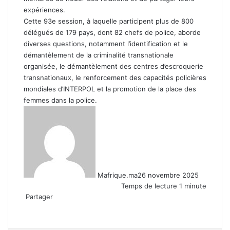
expériences.
Cette 93e session, à laquelle participent plus de 800
délégués de 179 pays, dont 82 chefs de police, aborde
diverses questions, notamment l’identification et le
démantèlement de la criminalité transnationale
organisée, le démantèlement des centres d’escroquerie
transnationaux, le renforcement des capacités policières
mondiales d’INTERPOL et la promotion de la place des
femmes dans la police.
Mafrique.ma
26 novembre 2025
Temps de lecture 1 minute
Partager
Facebook
X
Linkedin
WhatsApp
Partager
par
email