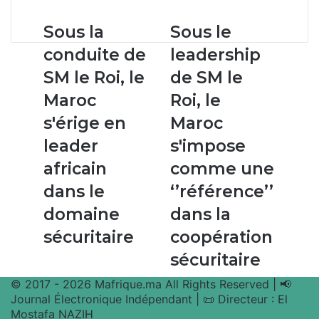
Sous
Sous
Sous la
Sous le
la
le
conduite de
leadership
conduite
leadership
de
de
SM le Roi, le
de SM le
SM
SM
Maroc
Roi, le
le
le
Roi,
Roi,
s'érige en
Maroc
le
le
leader
s'impose
Maroc
Maroc
s'érige
s'impose
africain
comme une
en
comme
dans le
‘’référence’’
leader
une
africain
‘’référence’’
domaine
dans la
dans
dans
sécuritaire
coopération
le
la
domaine
coopération
sécuritaire
sécuritaire
sécuritaire
© 2017 - 2026 Mafrique.ma All Rights Reserved | 📢
Journal Électronique Indépendant | 📜 Directeur : El
Mostafa NAZIH