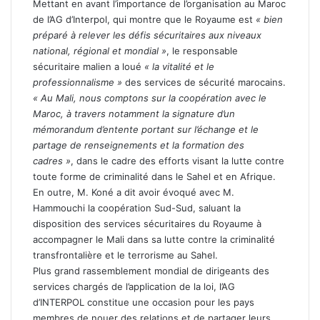
Mettant en avant l’importance de l’organisation au Maroc
de l’AG d’Interpol, qui montre que le Royaume est
« bien
préparé à relever les défis sécuritaires aux niveaux
national, régional et mondial »
, le responsable
sécuritaire malien a loué
« la vitalité et le
professionnalisme »
des services de sécurité marocains.
« Au Mali, nous comptons sur la coopération avec le
Maroc, à travers notamment la signature d’un
mémorandum d’entente portant sur l’échange et le
partage de renseignements et la formation des
cadres »
, dans le cadre des efforts visant la lutte contre
toute forme de criminalité dans le Sahel et en Afrique.
En outre, M. Koné a dit avoir évoqué avec M.
Hammouchi la coopération Sud-Sud, saluant la
disposition des services sécuritaires du Royaume à
accompagner le Mali dans sa lutte contre la criminalité
transfrontalière et le terrorisme au Sahel.
Plus grand rassemblement mondial de dirigeants des
services chargés de l’application de la loi, l’AG
d’INTERPOL constitue une occasion pour les pays
membres de nouer des relations et de partager leurs