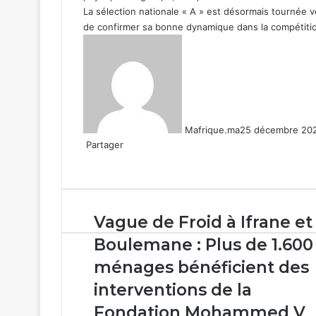
La sélection nationale « A » est désormais tournée v
de confirmer sa bonne dynamique dans la compétitio
Mafrique.ma
25 décembre 20
Partager
Facebook
X
Linkedin
WhatsApp
Partager
par
email
Vague
Vague de Froid à Ifrane et
de
Boulemane : Plus de 1.600
Froid
à
ménages bénéficient des
Ifrane
interventions de la
et
Boulemane
Fondation Mohammed V