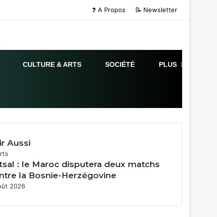
❓ A Propos
📝 Newsletter
CULTURE & ARTS
SOCIÉTÉ
PLUS
ir Aussi
mer
rts
tsal : le Maroc disputera deux matchs
ntre la Bosnie-Herzégovine
oût 2026