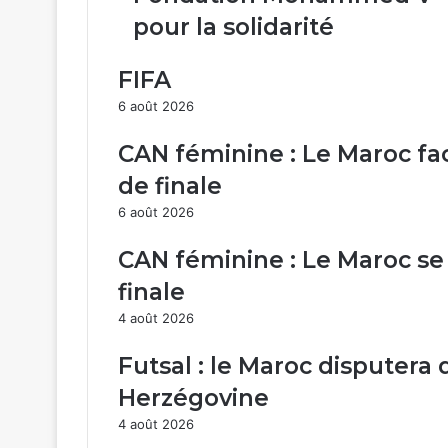
:
pour la solidarité
Plus
de
1.600
FIFA
ménages
6 août 2026
bénéficient
des
CAN féminine : Le Maroc fac
interventions
de
de finale
la
6 août 2026
Fondation
Mohammed
CAN féminine : Le Maroc se 
V
pour
finale
la
4 août 2026
solidarité
Futsal : le Maroc disputera
Herzégovine
4 août 2026