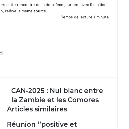
ers cette rencontre de la deuxième journée, avec l’ambition
n, relève la même source.
Temps de lecture 1 minute
25
CAN-
CAN-2025 : Nul blanc entre
2025
la Zambie et les Comores
:
Nul
Articles similaires
blanc
entre
Réunion ‘’positive et
la