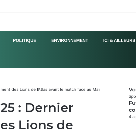
POLITIQUE
ENVIRONNEMENT
ICI & AILLEURS
Vo
nt des Lions de l’Atlas avant le match face au Mali
Fer
Spo
5 : Dernier
Fu
co
4 a
es Lions de