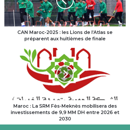
les
Lions
de
l’Atlas
se
préparent
CAN Maroc-2025 : les Lions de l’Atlas se
aux
préparent aux huitièmes de finale
huitièmes
de
Maroc :
finale
La
SRM
Fès-
Meknès
mobilisera
des
investissements
de
9,9
Maroc : La SRM Fès-Meknès mobilisera des
MM
investissements de 9,9 MM DH entre 2026 et
DH
2030
entre
2026