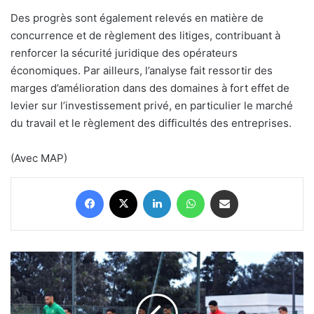
Des progrès sont également relevés en matière de
concurrence et de règlement des litiges, contribuant à
renforcer la sécurité juridique des opérateurs
économiques. Par ailleurs, l’analyse fait ressortir des
marges d’amélioration dans des domaines à fort effet de
levier sur l’investissement privé, en particulier le marché
du travail et le règlement des difficultés des entreprises.
(Avec MAP)
Facebook
X
Linkedin
WhatsApp
Partager par email
CAN
Maroc-
2025
: