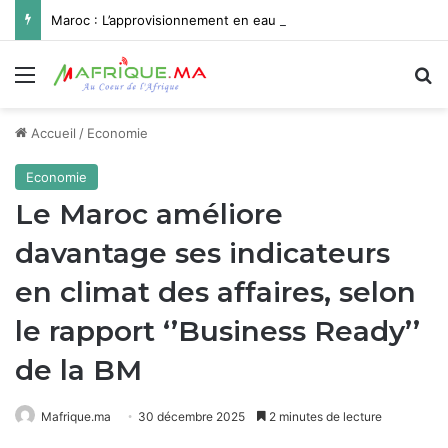
Maroc : L’approvisionnement en eau potable de Missour et Ouatat El Haj depuis le barrage Hassan II pleinement opérationnel avant fin 2026
Menu
R
Accueil
/
Economie
Economie
Le Maroc améliore
davantage ses indicateurs
en climat des affaires, selon
le rapport ‘’Business Ready’’
de la BM
Mafrique.ma
30 décembre 2025
2 minutes de lecture