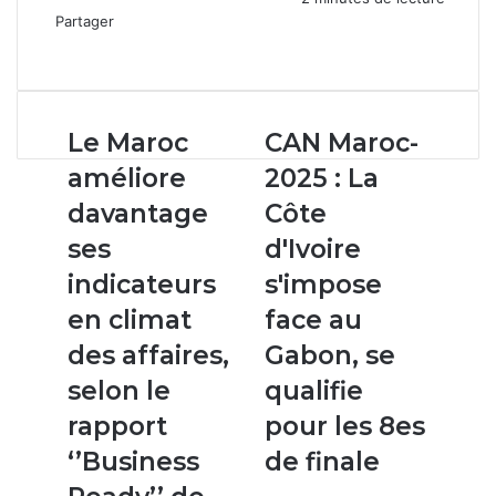
Partager
Facebook
X
Linkedin
WhatsApp
Partager
par
email
Le
CAN
Le Maroc
CAN Maroc-
Maroc
Maroc-
améliore
2025 : La
améliore
2025
davantage
:
davantage
Côte
ses
La
ses
d'Ivoire
indicateurs
Côte
en
d'Ivoire
indicateurs
s'impose
climat
s'impose
en climat
face au
des
face
affaires,
au
des affaires,
Gabon, se
selon
Gabon,
selon le
qualifie
le
se
rapport
qualifie
rapport
pour les 8es
‘’Business
pour
‘’Business
de finale
Ready’’
les
de
8es