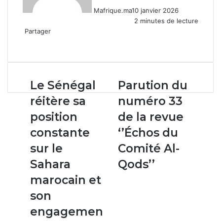
Mafrique.ma
10 janvier 2026
2 minutes de lecture
Partager
Facebook
X
Linkedin
WhatsApp
Partager
par
email
Le
Parution
Le Sénégal
Parution du
Sénégal
du
réitère sa
numéro 33
réitère
numéro
sa
33
position
de la revue
position
de
constante
‘’Échos du
constante
la
sur
revue
sur le
Comité Al-
le
‘’Échos
Sahara
Qods’’
Sahara
du
marocain
Comité
marocain et
et
Al-
son
son
Qods’’
engagement
engagemen
à