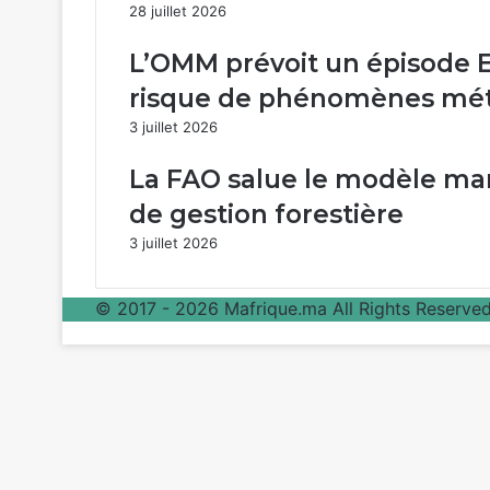
28 juillet 2026
L’OMM prévoit un épisode El
risque de phénomènes mét
3 juillet 2026
La FAO salue le modèle mar
de gestion forestière
3 juillet 2026
© 2017 - 2026 Mafrique.ma All Rights Reserved 
Bouton
retour
en
haut
de
la
page