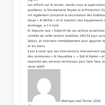
Les efforts sur le terrain, menés sous la supervisio
auxiliaires, la Gendarmerie Royale et la Protection Ci
ont également concerné la sécurisation des établisse
douar « Al Mrifek » et le transfert des équipements
dommage, a-t-il noté.
Et d’ajouter que
« l’objectif de ces actions proactive
comités de veille restent mobilisés 24h/24 pour surv
Sebou, et intervenir immédiatement pour apporter le 
et les biens.
Il est à noter que ces interventions interviennent p
des communes « Al Haouafate », « Sidi Al Kamel » et «
réactivité des services territoriaux pour faire face, 
(Avec MAP)
Mafrique.ma
2 février 2026