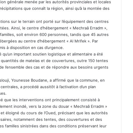
ation générale menée par les autorités provinciales et locales
écipitations que connaît la région, ainsi qu’à la montée des
tions sur le terrain ont porté sur l’équipement des centres
ectées. Ainsi, le centre d’hébergement « Mechraâ Erradm »,
0 familles, soit environ 600 personnes, tandis que 45 autres
hébergées au centre d’hébergement « Al Mrifek ». Par
mis à disposition en cas d’urgence.
 qu’un important soutien logistique et alimentaire a été
s quantités de matelas et de couvertures, outre 150 tentes
e de l’ensemble des cas et de répondre aux besoins urgents
Aslouji, Younesse Boudane, a affirmé que la commune, en
centrales, a procédé aussitôt à l’activation d’un plan
ses.
é que les interventions ont principalement consisté à
ellement inondé, vers la zone du douar « Mechraâ Erradm »
et éloigné du cours de l’Oued, précisant que les autorités
essaires, notamment des tentes, des couvertures et des
es familles sinistrées dans des conditions préservant leur