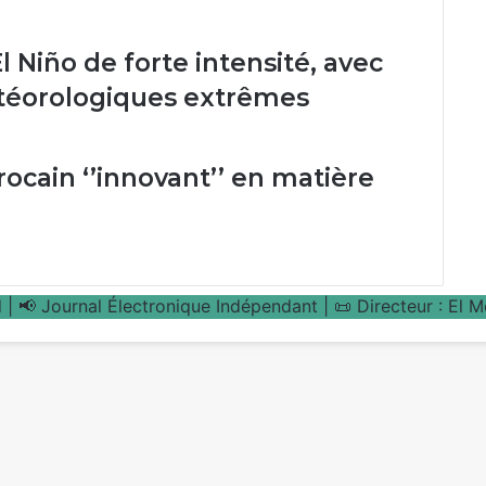
la
CAF
 Niño de forte intensité, avec
éorologiques extrêmes
ocain ‘’innovant’’ en matière
| 📢 Journal Électronique Indépendant | 📜 Directeur : El 