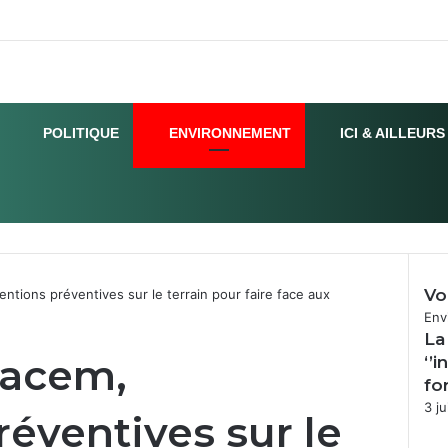
POLITIQUE
ENVIRONNEMENT
ICI & AILLEURS
Vo
entions préventives sur le terrain pour faire face aux
Fer
Env
La
Kacem,
‘’
fo
3 ju
réventives sur le