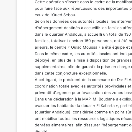
Cette opération s’inscrit dans le cadre de la mobilis
pour faire face aux répercussions des importantes pr
eaux de l’Oued Sebou.
Selon les données des autorités locales, les interven
d’hébergement destinés à accueillir les familles aff
dans le quartier Andalous, a accueilli un total de 13
familles, totalisant environ 150 personnes, ont été 
ailleurs, le centre « Oulad Moussa » a été équipé et 
Dans le même cadre, les autorités locales ont indiqué
déployé, en plus de la mise à disposition de grande
supplémentaires, afin de garantir la prise en charg
dans cette conjoncture exceptionnelle.
À cet égard, le président de la commune de Dar El 
coordination totale avec les autorités provinciales et 
préventif d’urgence pour l’évacuation des zones bas
Dans une déclaration à la MAP, M. Boudane a expliqu
évacuer les habitants du douar « El Kabarta », parti
(quartier Andalous), considérée comme un point sûr 
ont mobilisé toutes les ressources logistiques néc
denrées alimentaires, afin d’assurer l’hébergement d
dignité.