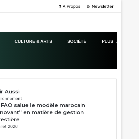
❓ A Propos
📝 Newsletter
CULTURE & ARTS
SOCIÉTÉ
PLUS
ir Aussi
mer
ironnement
 FAO salue le modèle marocain
innovant’’ en matière de gestion
restière
illet 2026