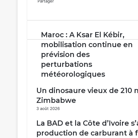
Partager
Facebook
X
Linkedin
WhatsApp
Partager
par
email
Maroc :
Maroc : A Ksar El Kébir,
A
mobilisation continue en
Ksar
El
prévision des
Kébir,
perturbations
mobilisation
continue
météorologiques
en
prévision
Un dinosaure vieux de 210 
des
perturbations
Zimbabwe
météorologiques
3 août 2026
La BAD et la Côte d’Ivoire 
production de carburant à f