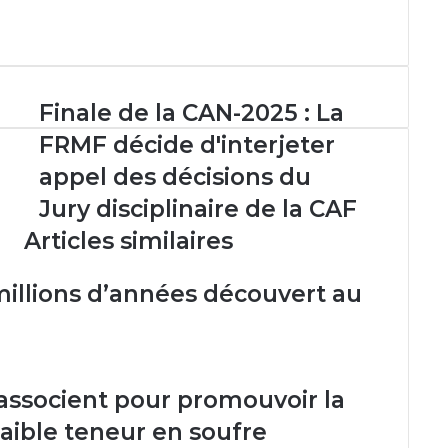
Finale
Finale de la CAN-2025 : La
de
FRMF décide d'interjeter
la
CAN-
appel des décisions du
2025
Jury disciplinaire de la CAF
:
La
Articles similaires
FRMF
décide
millions d’années découvert au
d'interjeter
appel
des
décisions
du
s’associent pour promouvoir la
Jury
disciplinaire
aible teneur en soufre
de