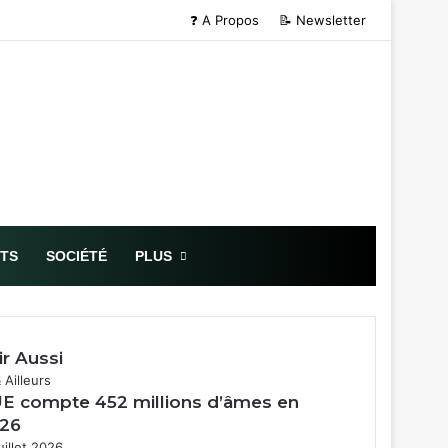
❓ A Propos
📝 Newsletter
Sidebar (barre
RTS
SOCIÉTÉ
PLUS
ir Aussi
mer
& Ailleurs
UE compte 452 millions d’âmes en
26
uillet 2026