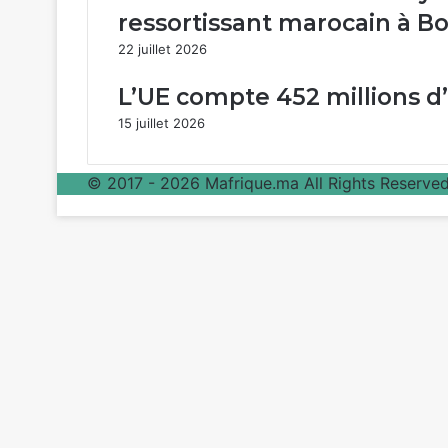
ressortissant marocain à Bo
22 juillet 2026
L’UE compte 452 millions 
15 juillet 2026
© 2017 - 2026 Mafrique.ma All Rights Reserved 
Bouton
retour
en
haut
de
la
page