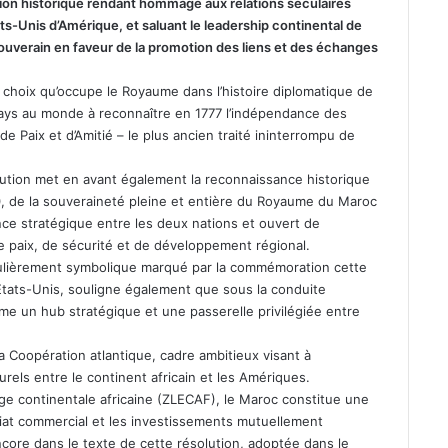
ution historique rendant hommage aux relations séculaires
ats-Unis d’Amérique, et saluant le leadership continental de
Souverain en faveur de la promotion des liens et des échanges
e choix qu’occupe le Royaume dans l’histoire diplomatique de
pays au monde à reconnaître en 1777 l’indépendance des
de Paix et d’Amitié – le plus ancien traité ininterrompu de
olution met en avant également la reconnaissance historique
, de la souveraineté pleine et entière du Royaume du Maroc
ance stratégique entre les deux nations et ouvert de
 paix, de sécurité et de développement régional.
iculièrement symbolique marqué par la commémoration cette
tats-Unis, souligne également que sous la conduite
mme un hub stratégique et une passerelle privilégiée entre
 la Coopération atlantique, cadre ambitieux visant à
urels entre le continent africain et les Amériques.
ge continentale africaine (ZLECAF), le Maroc constitue une
riat commercial et les investissements mutuellement
encore dans le texte de cette résolution, adoptée dans le