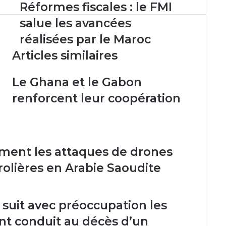
Réformes
Réformes fiscales : le FMI
fiscales
salue les avancées
:
le
réalisées par le Maroc
FMI
Articles similaires
salue
les
avancées
Le Ghana et le Gabon
réalisées
renforcent leur coopération
par
le
Maroc
ent les attaques de drones
trolières en Arabie Saoudite
 suit avec préoccupation les
ant conduit au décès d’un