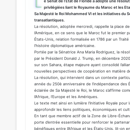
L
e Sénat de l’État de Floride a adopté une résol
privilégiées liant le Royaume du Maroc et les Et
Sa Majesté le Roi Mohammed VI et les initiatives du 
transatlantiques.
La résolution, adoptée mercredi, rappelle la place d
l’Amérique, en ce sens que le Maroc fut le premier 
États-Unis, relation formalisée en 1786 par un Traité 
l’histoire diplomatique américaine.
Portée par la Sénatrice Ana Maria Rodriguez, la rés
par le Président Donald J. Trump, en décembre 2020
sur son Sahara, étape majeure ayant consolidé l’alli
nouvelles perspectives de coopération en matière de
La résolution, qui intervient dans un contexte part
année du 250è anniversaire de l’indépendance des É
éclairée de Sa Majesté le Roi, le Maroc s’affirme co
l’Afrique, l’Europe et les Amériques.
Le texte met ainsi en lumière l’Initiative Royale pour
approfondir les liens politiques, économiques et cult
En tant que membre actif de la Zone de Libre-Échan
porte d’entrée essentielle pour renforcer le partena
bénéfiques entre l’Afrique et les États-Unis, lit-on 