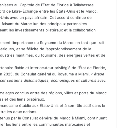
nisées au Capitole de l’État de Floride à Tallahassee.
cord de Libre-Échange entre les États-Unis et le Maroc,
-Unis avec un pays africain. Cet accord continue de
 faisant du Maroc l’un des principaux partenaires
nt les investissements bilatéraux et la collaboration
alement l’importance du Royaume du Maroc en tant que trait
mériques, et se félicite de l’approfondissement de la
ustries maritimes, du tourisme, des énergies vertes et de
naire fiable et interlocuteur privilégié de l’État de Floride,
 juin 2025, du Consulat général du Royaume à Miami,
« étape
cer ses liens diplomatiques, économiques et culturels avec
umelages conclus entre des régions, villes et ports du Maroc
s et des liens bilatéraux.
rocaine établie aux États-Unis et à son rôle actif dans le
tre les deux nations.
tenus par le Consulat général du Maroc à Miami, continuent
rer les liens entre les communautés marocaines et