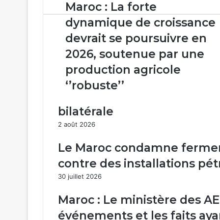
Maroc
Maroc : La forte
:
dynamique de croissance
La
forte
devrait se poursuivre en
dynamique
2026, soutenue par une
de
croissance
production agricole
devrait
‘’robuste’’
se
poursuivre
en
bilatérale
2026,
2 août 2026
soutenue
par
Le Maroc condamne fermem
une
production
contre des installations pé
agricole
30 juillet 2026
‘’robuste’’
Maroc : Le ministère des AE
événements et les faits ay