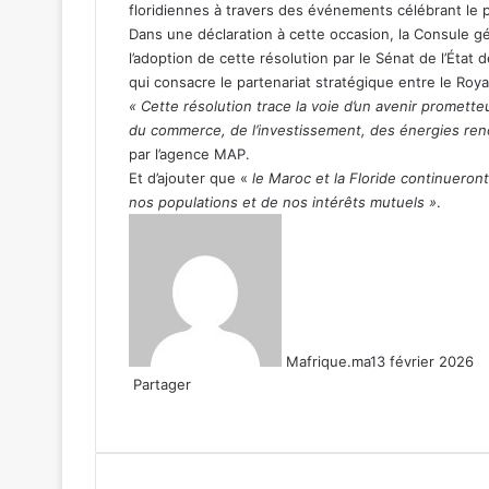
floridiennes à travers des événements célébrant le pa
Dans une déclaration à cette occasion, la Consule gé
l’adoption de cette résolution par le Sénat de l’État
qui consacre le partenariat stratégique entre le Roya
« Cette résolution trace la voie d’un avenir promett
du commerce, de l’investissement, des énergies reno
par l’agence MAP.
Et d’ajouter que «
le Maroc et la Floride continueron
nos populations et de nos intérêts mutuels »
.
Mafrique.ma
13 février 2026
Partager
Facebook
X
Linkedin
WhatsApp
Partager
par
email