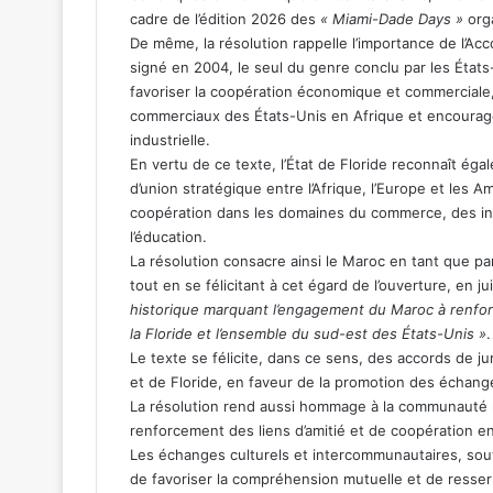
cadre de l’édition 2026 des
« Miami-Dade Days »
orga
De même, la résolution rappelle l’importance de l’Ac
signé en 2004, le seul du genre conclu par les États
favoriser la coopération économique et commerciale,
commerciaux des États-Unis en Afrique et encouragea
industrielle.
En vertu de ce texte, l’État de Floride reconnaît ég
d’union stratégique entre l’Afrique, l’Europe et les A
coopération dans les domaines du commerce, des ind
l’éducation.
La résolution consacre ainsi le Maroc en tant que parte
tout en se félicitant à cet égard de l’ouverture, en
historique marquant l’engagement du Maroc à renfor
la Floride et l’ensemble du sud-est des États-Unis »
.
Le texte se félicite, dans ce sens, des accords de j
et de Floride, en faveur de la promotion des échange
La résolution rend aussi hommage à la communauté ma
renforcement des liens d’amitié et de coopération en
Les échanges culturels et intercommunautaires, sou
de favoriser la compréhension mutuelle et de resser