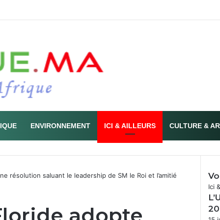
TIQUE
ENVIRONNEMENT
ICI & AILLEURS
CULTURE & A
Vo
e résolution saluant le leadership de SM le Roi et l’amitié
Fer
Ici 
L’
Floride adopte
20
15 j