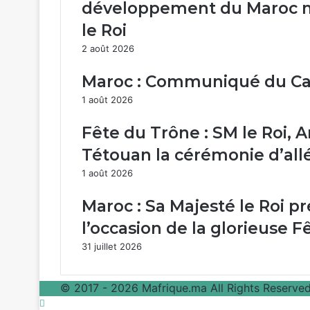
projet
développement du Maroc m
de
le Roi
réalisation
à
2 août 2026
Nouaceur
d’une
Maroc : Communiqué du Ca
usine
1 août 2026
de
production
Fête du Trône : SM le Roi, 
des
trains
Tétouan la cérémonie d’al
d’atterrissage
1 août 2026
du
groupe
Maroc : Sa Majesté le Roi p
Safran
l’occasion de la glorieuse 
31 juillet 2026
© 2017 - 2026 Mafrique.ma All Rights Reserved 
Bouton