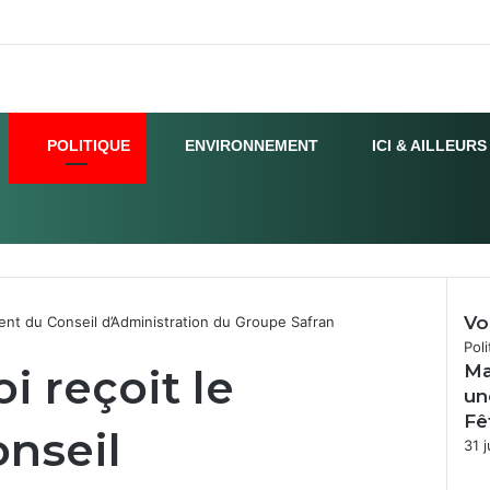
POLITIQUE
ENVIRONNEMENT
ICI & AILLEURS
Vo
dent du Conseil d’Administration du Groupe Safran
Poli
i reçoit le
Ma
un
Fê
onseil
31 j