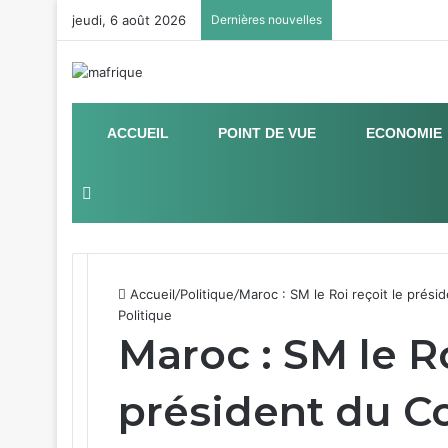
jeudi, 6 août 2026
Dernières nouvelles
ACCUEIL
POINT DE VUE
ECONOMIE
Sidebar (barre latérale)
Accueil
/
Politique
/
Maroc : SM le Roi reçoit le prési
Politique
Maroc : SM le Ro
président du C