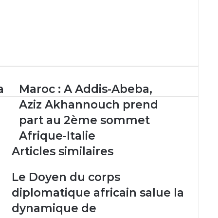
Maroc :
a
Maroc : A Addis-Abeba,
A
Aziz Akhannouch prend
Addis-
Abeba,
part au 2ème sommet
Aziz
Afrique-Italie
Akhannouch
prend
Articles similaires
part
n
au
Le Doyen du corps
2ème
sommet
diplomatique africain salue la
Afrique-
dynamique de
Italie