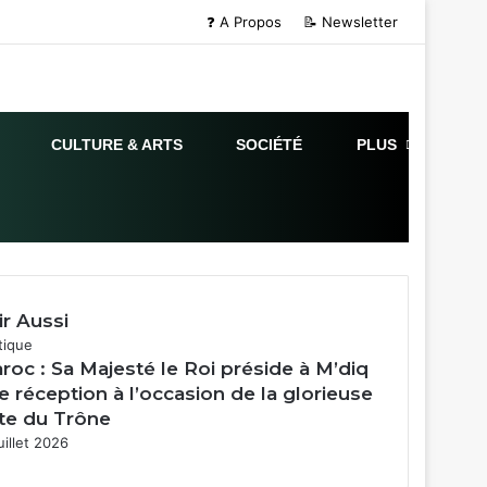
Fermer
❓ A Propos
📝 Newsletter
CULTURE & ARTS
SOCIÉTÉ
PLUS
ir Aussi
tique
roc : Sa Majesté le Roi préside à M’diq
e réception à l’occasion de la glorieuse
te du Trône
uillet 2026