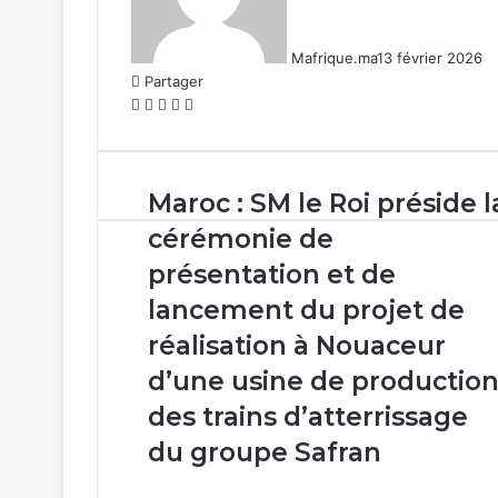
Mafrique.ma
13 février 2026
Partager
Facebook
X
Linkedin
WhatsApp
Partager
par
email
Maroc :
Maroc : SM le Roi préside l
SM
cérémonie de
le
Roi
présentation et de
préside
lancement du projet de
la
cérémonie
réalisation à Nouaceur
de
d’une usine de productio
présentation
et
des trains d’atterrissage
de
du groupe Safran
lancement
du