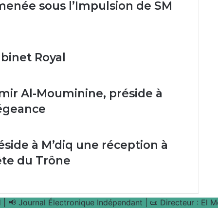
enée sous l’Impulsion de SM
binet Royal
Amir Al-Mouminine, préside à
légeance
réside à M’diq une réception à
Fête du Trône
| 📢 Journal Électronique Indépendant | 📜 Directeur : El 