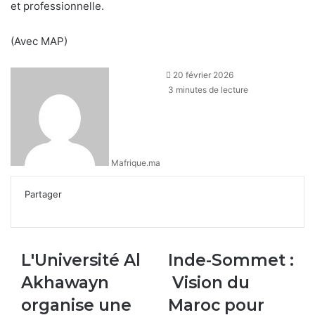
et professionnelle.
(Avec MAP)
20 février 2026
3 minutes de lecture
Mafrique.ma
Partager
Facebook
X
Linkedin
WhatsApp
Partager
par
email
L'Université
Inde-
L'Université Al
Inde-Sommet :
Al
Sommet :
Akhawayn
Vision du
Akhawayn
Vision
organise
du
organise une
Maroc pour
une
Maroc