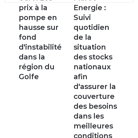
:
Energie
prix à la
Energie :
Les
:
prix
Suivi
pompe en
Suivi
à
quotidien
hausse sur
quotidien
la
de
pompe
la
fond
de la
en
situation
d'instabilité
situation
hausse
des
sur
stocks
dans la
des stocks
fond
nationaux
région du
nationaux
d'instabilité
afin
dans
d'assurer
Golfe
afin
la
la
d'assurer la
région
couverture
du
des
couverture
Golfe
besoins
des besoins
dans
les
dans les
meilleures
meilleures
conditions
conditions