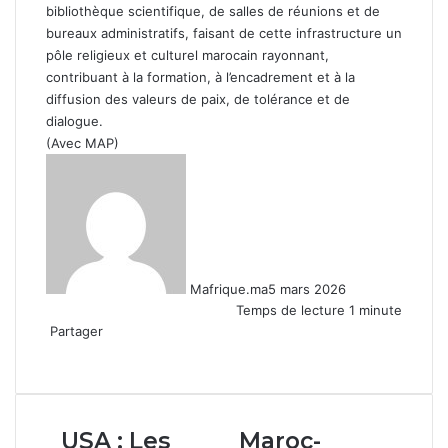
bibliothèque scientifique, de salles de réunions et de
bureaux administratifs, faisant de cette infrastructure un
pôle religieux et culturel marocain rayonnant,
contribuant à la formation, à l’encadrement et à la
diffusion des valeurs de paix, de tolérance et de
dialogue.
(Avec MAP)
Mafrique.ma
5 mars 2026
Temps de lecture 1 minute
Partager
Facebook
X
Linkedin
WhatsApp
Partager
par
email
USA
Maroc-
USA : Les
Maroc-