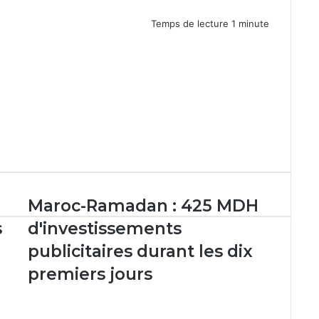
Temps de lecture 1 minute
Maroc-
Maroc-Ramadan : 425 MDH
Ramadan
s
d'investissements
:
425
publicitaires durant les dix
MDH
premiers jours
d'investissements
publicitaires
durant