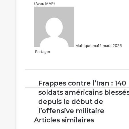
(Avec MAP)
Mafrique.ma
12 mars 2026
Partager
Facebook
X
Linkedin
WhatsApp
Partager
par
email
Frappes
Frappes contre l’Iran : 140
contre
soldats américains blessé
l’Iran
:
depuis le début de
140
l’offensive militaire
soldats
américains
Articles similaires
blessés