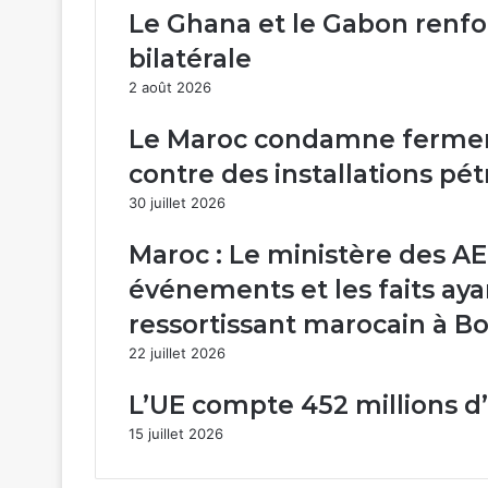
depuis
Le Ghana et le Gabon renfo
le
début
bilatérale
de
2 août 2026
l’offensive
militaire
Le Maroc condamne fermem
contre des installations pé
30 juillet 2026
Maroc : Le ministère des AE
événements et les faits ay
ressortissant marocain à Bo
22 juillet 2026
L’UE compte 452 millions 
15 juillet 2026