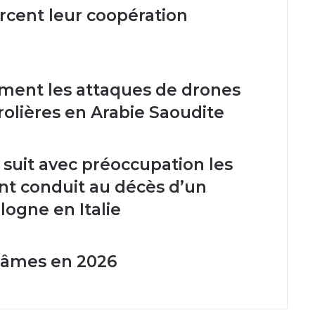
les
rcent leur coopération
dix
premiers
jours
ent les attaques de drones
trolières en Arabie Saoudite
 suit avec préoccupation les
ant conduit au décès d’un
logne en Italie
d’âmes en 2026