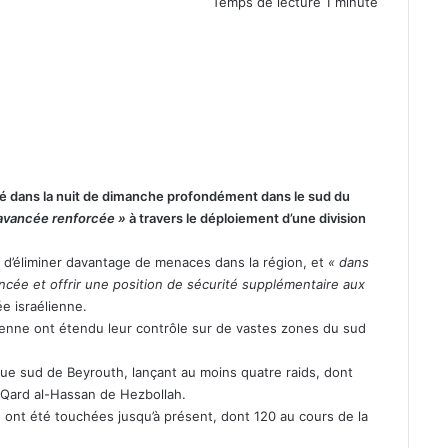
Temps de lecture 1 minute
sé dans la nuit de dimanche profondément dans le sud du
 avancée renforcée »
à travers le déploiement d’une division
in d’éliminer davantage de menaces dans la région, et
« dans
ancée et offrir une position de sécurité supplémentaire aux
ée israélienne.
élienne ont étendu leur contrôle sur de vastes zones du sud
ieue sud de Beyrouth, lançant au moins quatre raids, dont
l-Qard al-Hassan de Hezbollah.
an ont été touchées jusqu’à présent, dont 120 au cours de la