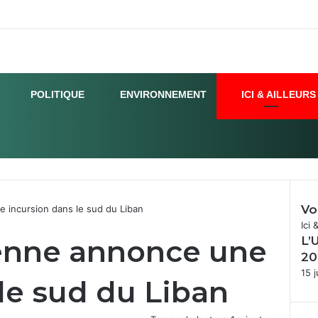
POLITIQUE
ENVIRONNEMENT
ICI & AILLEURS
Vo
e incursion dans le sud du Liban
Fer
Ici 
ienne annonce une
L’
20
15 j
le sud du Liban