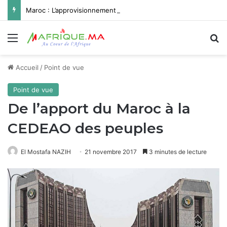
Maroc : L’approvisionnement en eau potable de Missour et Ouatat El Haj depuis le barrage Hassan II pleinement opérationnel avant fin 2026
Menu
R
Accueil
/
Point de vue
Point de vue
De l’apport du Maroc à la
CEDEAO des peuples
El Mostafa NAZIH
21 novembre 2017
3 minutes de lecture