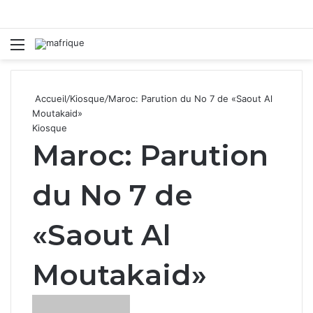
Menu
R
Accueil
/
Kiosque
/
Maroc: Parution du No 7 de «Saout Al
Moutakaid»
Kiosque
Maroc: Parution
du No 7 de
«Saout Al
Moutakaid»