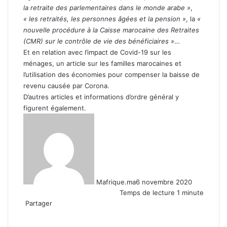
la retraite des parlementaires dans le monde arabe »
,
« les retraités, les personnes âgées et la pension »
, la
«
nouvelle procédure à la Caisse marocaine des Retraites
(CMR) sur le contrôle de vie des bénéficiaires »
…
Et en relation avec l’impact de Covid-19 sur les
ménages, un article sur les familles marocaines et
l’utilisation des économies pour compenser la baisse de
revenu causée par Corona.
D’autres articles et informations d’ordre général y
figurent également.
Mafrique.ma
6 novembre 2020
Temps de lecture 1 minute
Partager
Facebook
X
Linkedin
WhatsApp
Partager
par