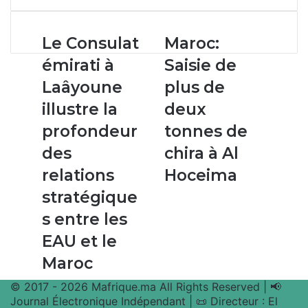
email
Le
Maroc:
Le Consulat
Maroc:
Consulat
Saisie
émirati à
Saisie de
émirati
de
à
plus
Laâyoune
plus de
Laâyoune
de
illustre la
deux
illustre
deux
la
tonnes
profondeur
tonnes de
profondeur
de
des
chira à Al
des
chira
relations
à
relations
Hoceima
stratégiques
Al
stratégique
entre
Hoceima
les
s entre les
EAU
EAU et le
et
le
Maroc
Maroc
© 2017 - 2026 Mafrique.ma All Rights Reserved | 📢
Journal Électronique Indépendant | 📜 Directeur : El