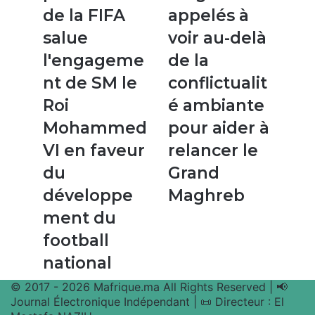
la
appelés
de la FIFA
appelés à
FIFA
à
salue
voir au-delà
salue
voir
l'engagement
au-
l'engageme
de la
de
delà
nt de SM le
conflictualit
SM
de
le
la
Roi
é ambiante
Roi
conflictualité
Mohammed
pour aider à
Mohammed
ambiante
VI
pour
VI en faveur
relancer le
en
aider
du
Grand
faveur
à
du
relancer
développe
Maghreb
développement
le
ment du
du
Grand
football
Maghreb
football
national
national
© 2017 - 2026 Mafrique.ma All Rights Reserved | 📢
Journal Électronique Indépendant | 📜 Directeur : El