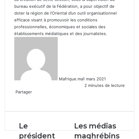
bureau exécutif de la Fédération, a pour objectif de
doter la région de l’Oriental d’un outil organisationnel
efficace visant à promouvoir les conditions
professionnelles, économiques et sociales des
établissements médiatiques et des journalistes.
Mafrique.ma
1 mars 2021
2 minutes de lecture
Partager
Facebook
X
Linkedin
WhatsApp
Partager
par
email
Le
Les
Le
Les médias
président
médias
président
maghrébins
de
maghrébins