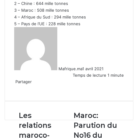
2 – Chine : 644 mille tonnes
3 – Maroc : 508 mille tonnes
4 – Afrique du Sud : 294 mille tonnes
5 – Pays de l’UE : 228 mille tonnes
Mafrique.ma
1 avril 2021
Temps de lecture 1 minute
Partager
Facebook
X
Linkedin
WhatsApp
Partager
par
email
Les
Maroc:
Les
Maroc:
relations
Parution
relations
Parution du
maroco-
du
américaines
No16
maroco-
No16 du