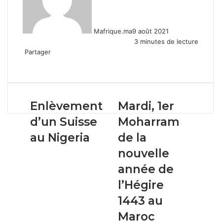
Mafrique.ma
9 août 2021
3 minutes de lecture
Partager
Facebook
X
Linkedin
WhatsApp
Partager
par
email
Enlèvement
Mardi,
Enlèvement
Mardi, 1er
d’un
1er
d’un Suisse
Moharram
Suisse
Moharram
au
de
au Nigeria
de la
Nigeria
la
nouvelle
nouvelle
année
année de
de
l’Hégire
l’Hégire
1443
1443 au
au
Maroc
Maroc