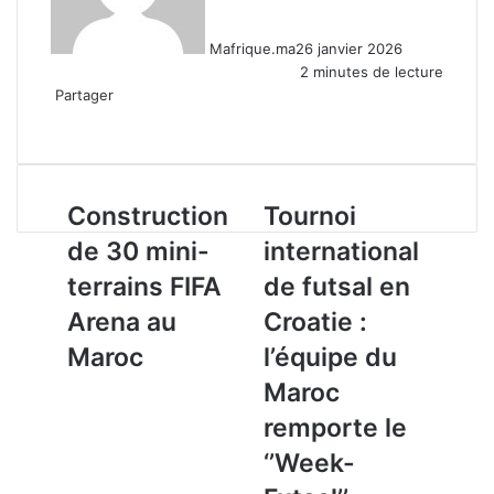
Mafrique.ma
26 janvier 2026
2 minutes de lecture
Partager
Facebook
X
Linkedin
WhatsApp
Partager
par
email
Construction
Tournoi
Construction
Tournoi
de
international
de 30 mini-
international
30
de
mini-
futsal
terrains FIFA
de futsal en
terrains
en
Arena au
Croatie :
FIFA
Croatie
Arena
:
Maroc
l’équipe du
au
l’équipe
Maroc
Maroc
du
Maroc
remporte le
remporte
‘’Week-
le
‘’Week-