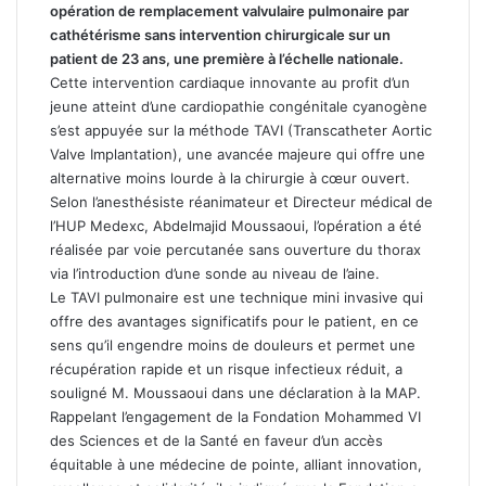
opération de remplacement valvulaire pulmonaire par
cathétérisme sans intervention chirurgicale sur un
patient de 23 ans, une première à l’échelle nationale.
Cette intervention cardiaque innovante au profit d’un
jeune atteint d’une cardiopathie congénitale cyanogène
s’est appuyée sur la méthode TAVI (Transcatheter Aortic
Valve Implantation), une avancée majeure qui offre une
alternative moins lourde à la chirurgie à cœur ouvert.
Selon l’anesthésiste réanimateur et Directeur médical de
l’HUP Medexc, Abdelmajid Moussaoui, l’opération a été
réalisée par voie percutanée sans ouverture du thorax
via l’introduction d’une sonde au niveau de l’aine.
Le TAVI pulmonaire est une technique mini invasive qui
offre des avantages significatifs pour le patient, en ce
sens qu’il engendre moins de douleurs et permet une
récupération rapide et un risque infectieux réduit, a
souligné M. Moussaoui dans une déclaration à la MAP.
Rappelant l’engagement de la Fondation Mohammed VI
des Sciences et de la Santé en faveur d’un accès
équitable à une médecine de pointe, alliant innovation,