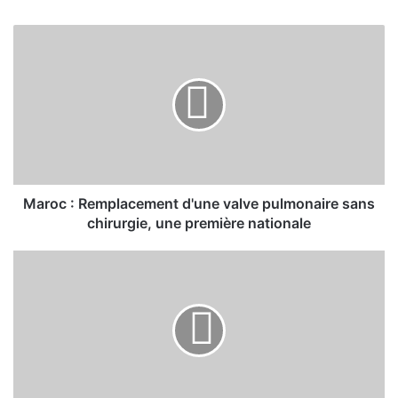
Maroc
:
Remplacement
d'une
valve
pulmonaire
sans
chirurgie,
une
première
Maroc : Remplacement d'une valve pulmonaire sans
nationale
chirurgie, une première nationale
15e
Grande
Commission
Mixte
de
Coopération
Maroc-
Sénégal